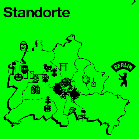
Standorte
🗿
⛩
🪑
📖
🐔
🦍
🐛
🏄‍♀️
🎃
🧹
🍿
🍭
🍋
🎲
🧶
🎸
📢
⛸
🏓
🔮
🛴
🐆
🦺
@
🦆
🍹
🛠
🕶
🪀
🐟
🌩
💎
🥐
🌲
🪩
🍕
🪑