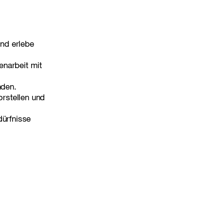
nd erlebe
enarbeit mit
nden.
rstellen und
dürfnisse