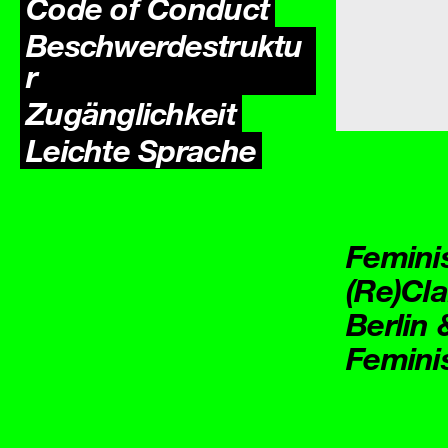
Code of Conduct
Beschwerdestruktu
r
Zugäng­lichkeit
Leichte Sprache
Femini
(Re)Cl
Berlin
Femini