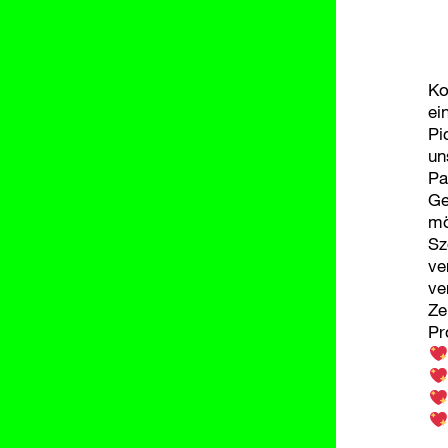
Ko
ei
Pi
un
Pa
Ge
mö
Sz
ve
ve
Ze
Pr