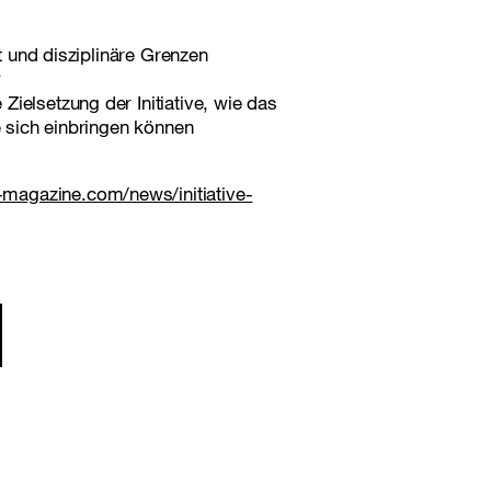
et und disziplinäre Grenzen
?
ielsetzung der Initiative, wie das
e sich einbringen können
magazine.com/news/initiative-
gation