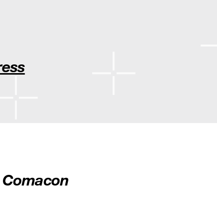
ress
it Comacon