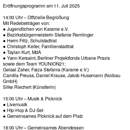
Eröffnungsprogramm am 11. Juli 2025
14:00 Uhr – Offizielle Begrüßung
Mit Redebeiträgen von:
● Jugendlichen von Karame e.V.
● Bezirksbürgermeisterin Stefanie Remlinger
● Herrn Fritz, Schulstadtrat
● Christoph Keller, Familienstadtrat
● Taylan Kurt, MdA
● Yann Kersaint, Berliner Projektfonds Urbane Praxis
sowie dem Team YOUNION21:
Gelaal Zaher, Faiza Stefania (Karame e.V.)
Camilla Preuss, Daniel Krause, Jakob Husemann (Noibau
GmbH)
Silke Riechert (Künstlerin)
15:00 Uhr – Musik & Picknick
● Livemusik
● Hip-Hop & DJ-Set
● Gemeinsames Picknick auf dem Platz
18:00 Uhr – Gemeinsames Abendessen