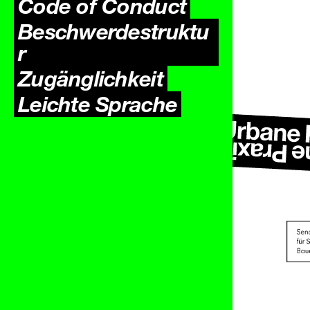
Code of Conduct
Beschwerdestruktu
r
Zugäng­lichkeit
Leichte Sprache