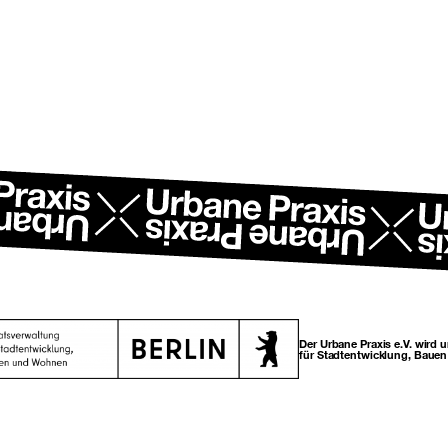
Der Urbane Praxis e.V. wird 
für Stadtentwicklung, Baue