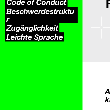
Code of Conduct
Beschwerdestruktu
r
Zugäng­lichkeit
Leichte Sprache
A
k