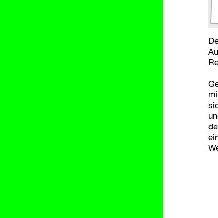
De
Au
Re
Ge
mi
si
un
de
ei
We