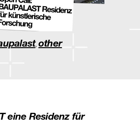
aupalast
other
,
 eine Residenz für