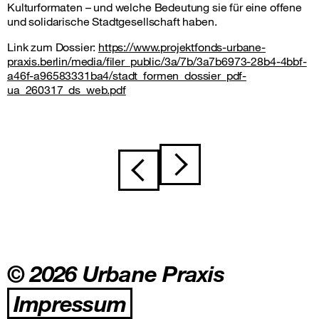
Kulturformaten – und welche Bedeutung sie für eine offene
und solidarische Stadtgesellschaft haben.
Link zum Dossier:
https://www.projektfonds-urbane-
praxis.berlin/media/filer_public/3a/7b/3a7b6973-28b4-4bbf-
a46f-a96583331ba4/stadt_formen_dossier_pdf-
ua_260317_ds_web.pdf
Beitragsnavigation
© 2026 Urbane Praxis
Impressum