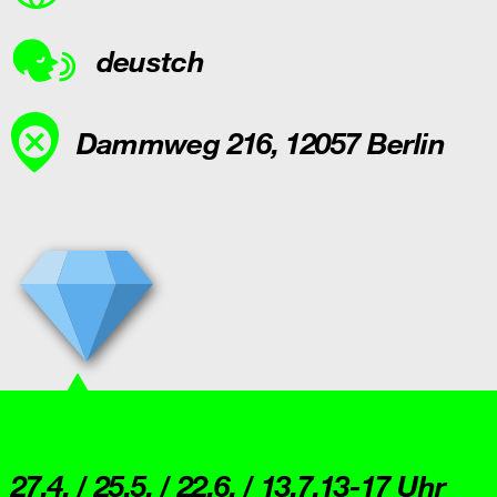
deustch
Dammweg 216, 12057 Berlin
27.4. / 25.5. / 22.6. / 13.7.13-17 Uhr