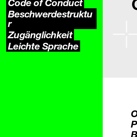
Code of Conduct
Beschwerdestruktu
r
Zugäng­lichkeit
Leichte Sprache
O
P
B