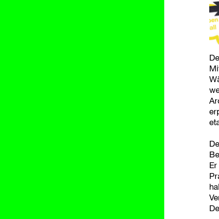
De
Mi
Wä
we
Ar
er
et
De
Be
Er
Pr
ha
Ve
De