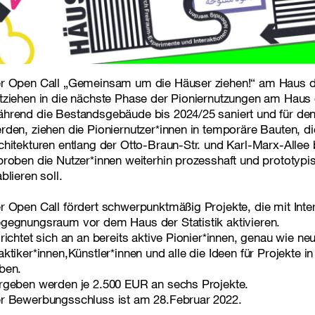
r Open Call „Gemeinsam um die Häuser ziehen!“ am Haus der 
tziehen in die nächste Phase der Pioniernutzungen am Haus d
hrend die Bestandsgebäude bis 2024/25 saniert und für de
rden, ziehen die Pioniernutzer*innen in temporäre Bauten, di
chitekturen entlang der Otto-Braun-Str. und Karl-Marx-Allee
proben die Nutzer*innen weiterhin prozesshaft und prototypis
ablieren soll.
r Open Call fördert schwerpunktmäßig Projekte, die mit Inter
gegnungsraum vor dem Haus der Statistik aktivieren.
 richtet sich an an bereits aktive Pionier*innen, genau wie ne
aktiker*innen,Künstler*innen und alle die Ideen für Projekte 
ben.
rgeben werden je 2.500 EUR an sechs Projekte.
r Bewerbungsschluss ist am 28.Februar 2022.