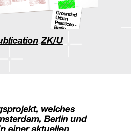
ublication
ZK/U
,
gsprojekt, welches
msterdam, Berlin und
n einer aktuellen