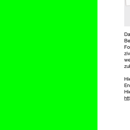
Da
Be
Fo
zi
we
zu
Hi
En
Hi
ht