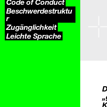
Code of Conduct
Beschwerdestruktu
r
Zugäng­lichkeit
Leichte Sprache
D
„
K