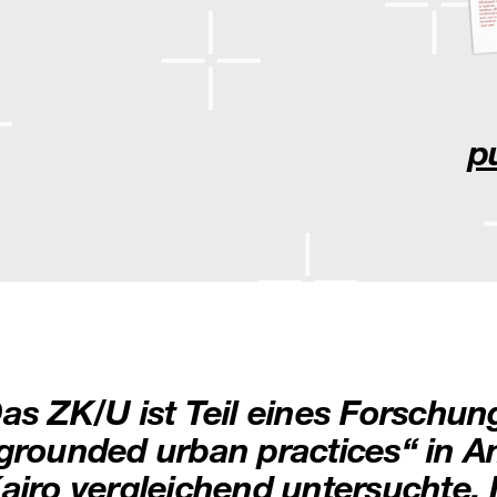
p
as ZK/U ist Teil eines Forschun
grounded urban practices“ in A
airo vergleichend untersuchte. I