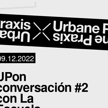
09.12.2022
UPon
conversación #2
con La