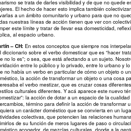
narismo se trata de darles visibilidad y de que no quede 
jeres. El hecho de hacer esto implica también colectivizar
evarlas a un ámbito comunitario y urbano para que no qued
das nuestras líneas de acción tienen que ver con colectivi
mper este límite y tratar de llevar esa domesticidad, refl
plica, al espacio urbano.
En estos conceptos que siempre nos interpelar
rtín – CH:
l diccionario sobre el verbo domesticar que es “hacer tra
e no lo es”; o sea, que está afectando a un sujeto. Nosot
bridación entre lo público y lo privado, entre lo urbano y
e no había un verbo en particular de cómo un objeto o un
méstico, la acción de transformar un objeto o una cosa p
teresaba el verbo mestizar, que es cruzar cosas diferentes
estilos culturales diferentes. Y acá aparece este nuevo t
omestizar”
: la acción de dotar a un espacio de la cualida
tercambios, término para definir la acción de transformar 
quiera un carácter doméstico que se convierta en un lugar 
tividades colectivas, que potencien las relaciones human
imirlos de su función de meros lugares de paso o circulac
méstico acogedor, de mezclas culturales, donde a la gente