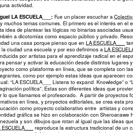
guna actividad.
Fue un placer escuchar a
Colectiv
guel LA ESCUELA___:
y muchos temas comunes. El primero es el interés en el 
ta idea de plantear las lógicas no binarias asociadas us
mbién a dicotomías como espacio público y privado. Reso
udad una casa porque pienso que en
LA ESCUELA___
tam
 la ciudad una escuela y por eso definimos a
LA ESCUEL
nducida por artistas para el aprendizaje radical en el esp
ra pensar y activar la educación desde distintos lugares y
oyecto como plataforma en línea, que se completa con las
tegrantes, como por ejemplo estas ideas que aparecen co
sual: “LA ESCUELA___
Listens to expand Knowledge
” o 
aginación política”. Estas son diferentes ideas que provi
r lo que llamamos el profesorado. A partir de proyectos fo
rmativos en línea, y proyectos editoriales, se crea esta pr
ucación como proyecto colaborativo entre artistas y como
entidad gráfica se hizo en colaboración con Sheroanawe H
nezuela y son dibujos que rotan al igual que las ideas q
A ESCUELA___
reproduce la estructura tradicional de un 