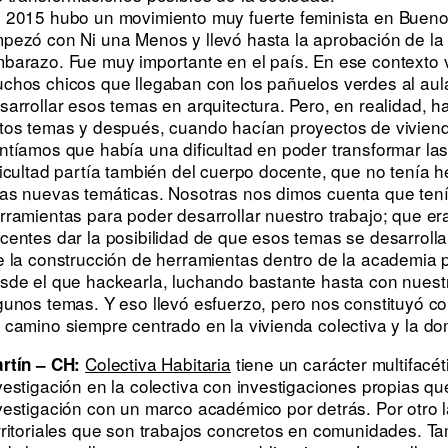
 2015 hubo un movimiento muy fuerte feminista en Buenos
mpezó con
Ni una Menos
y llevó hasta la aprobación de la
barazo. Fue muy importante en el país. En ese contexto
chos chicos que llegaban con los pañuelos verdes al aul
sarrollar esos temas en arquitectura. Pero, en realidad,
tos temas y después, cuando hacían proyectos de vivien
ntíamos que había una dificultad en poder transformar las
ficultad partía también del cuerpo docente, que no tenía 
as nuevas temáticas. Nosotras nos dimos cuenta que ten
rramientas para poder desarrollar nuestro trabajo; que e
centes dar la posibilidad de que esos temas se desarrollar
e la construcción de herramientas dentro de la academia 
sde el que hackearla, luchando bastante hasta con nuest
gunos temas. Y eso llevó esfuerzo, pero nos constituyó co
 camino siempre centrado en la vivienda colectiva y la do
Colectiva Habitaria
tiene un carácter multifacét
rtín – CH:
vestigación en la colectiva con investigaciones propias qu
vestigación con un marco académico por detrás. Por otro 
rritoriales que son trabajos concretos en comunidades. Ta