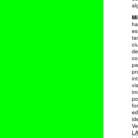
al
Mi
ha
es
ta
ci
de
co
pa
pr
in
vi
im
po
fo
ed
id
Ve
L