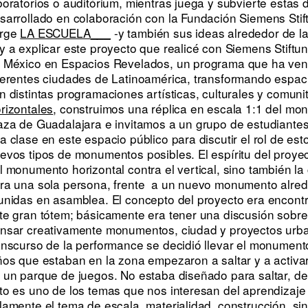
boratorios o auditórium, mientras juega y subvierte estas
sarrollado en colaboración con la Fundación Siemens Stif
rge
LA ESCUELA___
-y también sus ideas alrededor de l
y a explicar este proyecto que realicé con Siemens Stiftu
 México en Espacios Revelados, un programa que ha ven
ferentes ciudades de Latinoamérica, transformando espa
n distintas programaciones artísticas, culturales y comuni
rizontales
, construimos una réplica en escala 1:1 del mo
aza de Guadalajara e invitamos a un grupo de estudiantes 
a clase en este espacio público para discutir el rol de est
evos tipos de monumentos posibles. El espíritu del proyec
l monumento horizontal contra el vertical, sino también 
ra una sola persona, frente a un nuevo monumento alre
unidas en asamblea. El concepto del proyecto era encont
te gran tótem; básicamente era tener una discusión sobre
nsar creativamente monumentos, ciudad y proyectos urban
anscurso de la performance se decidió llevar el monumen
ños que estaban en la zona empezaron a saltar y a activa
 un parque de juegos. No estaba diseñado para saltar, d
to es uno de los temas que nos interesan del aprendizaje 
lamente el tema de escala, materialidad, construcción, si