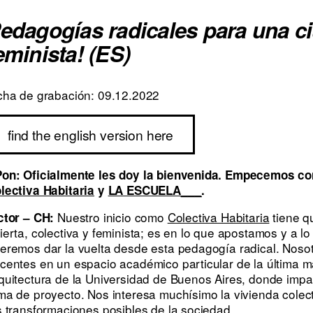
edagogías radicales para una ciu
eminista! (ES)
cha de grabación: 09.12.2022
find the english version here
on: Oficialmente les doy la bienvenida. Empecemos co
lectiva Habitaria
y
LA ESCUELA___
.
Nuestro inicio como
Colectiva Habitaria
tiene q
ctor – CH:
ierta, colectiva y feminista; es en lo que apostamos y a l
eremos dar la vuelta desde esta pedagogía radical. Noso
centes en un espacio académico particular de la última ma
quitectura de la Universidad de Buenos Aires, donde impa
ma de proyecto. Nos interesa muchísimo la vivienda colec
s transformaciones posibles de la sociedad.