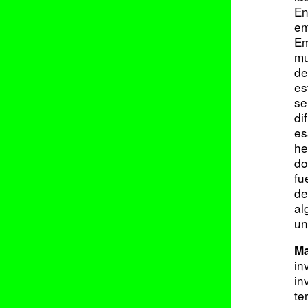
En
e
Em
mu
de
es
se
di
es
he
do
fu
de
al
un
Ma
in
in
te