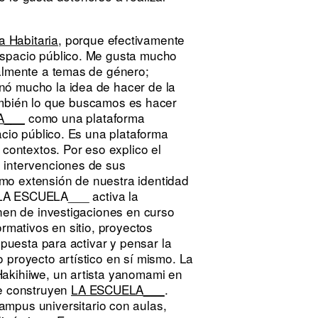
a Habitaria
, porque efectivamente
espacio público. Me gusta mucho
ualmente a temas de género;
nó mucho la idea de hacer de la
bién lo que buscamos es hacer
A___
como una plataforma
acio público. Es una plataforma
 contextos. Por eso explico el
 intervenciones de sus
mo extensión de nuestra identidad
“LA ESCUELA___ activa la
enen de investigaciones en curso
rmativos en sitio, proyectos
opuesta para activar y pensar la
 proyecto artístico en sí mismo. La
akihiiwe, un artista yanomami en
ue construyen
LA ESCUELA___
.
campus universitario con aulas,