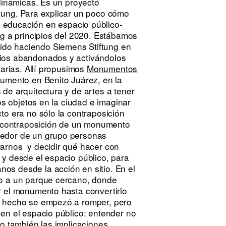
 dinámicas. Es un proyecto
tung. Para explicar un poco cómo
a educación en espacio público-
ng a principios del 2020. Estábamos
ido haciendo Siemens Stiftung en
cios abandonados y activándolos
tarias. Allí propusimos
Monumentos
numento en Benito Juárez, en la
de arquitectura y de artes a tener
os objetos en la ciudad e imaginar
to era no sólo la contraposición
la contraposición de un monumento
dedor de un grupo personas
rarnos y decidir qué hacer con
 y desde el espacio público, para
os desde la acción en sitio. En el
to a un parque cercano, donde
r el monumento hasta convertirlo
e hecho se empezó a romper, pero
en el espacio público: entender no
no también las implicaciones