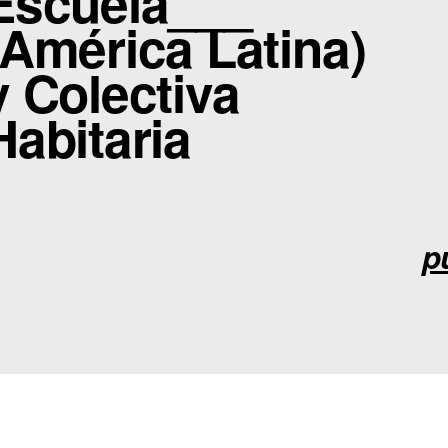
Escuela___
(América Latina)
y Colectiva
Habitaria
p