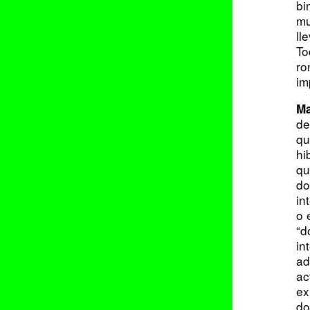
bi
mu
ll
To
ro
im
Ma
de
qu
hi
qu
do
in
o 
“
d
in
ad
ac
ex
do