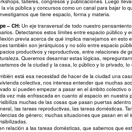
rkshops, talleres, congresos y publicaciones. Luego lle
 la vía pública y concursos como un canal para bajar lo
investigamos que tiene espacio, forma y materia.
Un eje transversal de todo nuestro pensamiento 
pe – CH:
narios. Detectamos estos límites entre espacio público y 
flexión previa acerca de qué implica manejarnos en esto 
ces también son jerárquicos y no sólo entre espacio públi
pacios productivos y reproductivos, entre relaciones de g
turaleza. Queremos desarmar estas lógicas, repreguntarn
narismos de la ciudad y la casa, lo público y lo privado, l
mbién está esa necesidad de hacer de la ciudad una casa
 vivienda colectiva, nos interesa entender que muchas a
ivado sí pueden empezar a pasar en el ámbito colectivo o 
da vez más enfrascada en cuanto al espacio en nuestra p
visibiliza muchas de las cosas que pasan puertas adentro 
neral, las tareas reproductivas, las tareas domésticas. T
olencias de género; muchas situaciones que pasan en el i
visibilizadas.
en relación a las tareas domésticas, que sabemos que es