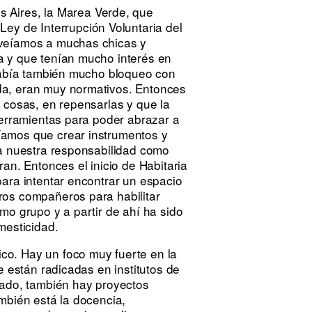
 Aires, la
Marea Verde
, que
 Ley de Interrupción Voluntaria del
 veíamos a muchas chicas y
a y que tenían mucho interés en
 había también mucho bloqueo con
da, eran muy normativos. Entonces
 cosas, en repensarlas y que la
herramientas para poder abrazar a
íamos que crear instrumentos y
ra nuestra responsabilidad como
an. Entonces el inicio de Habitaria
para intentar encontrar un espacio
ros compañeros para habilitar
mo grupo y a partir de ahí ha sido
mesticidad.
ico. Hay un foco muy fuerte en la
e están radicadas en institutos de
lado, también hay proyectos
mbién está la docencia,