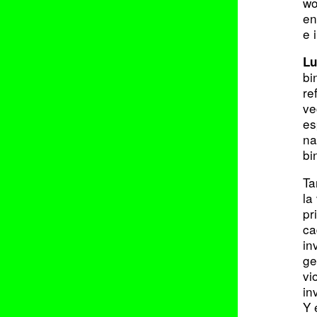
wo
en
e 
Lu
bi
re
ve
es
na
bi
Ta
la
pr
ca
in
ge
vi
in
Y 