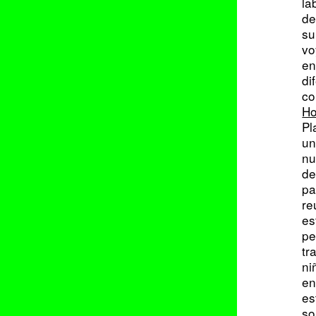
la
de
su
vo
en
di
co
Ho
Pl
un
nu
de
pa
re
es
pe
tr
ni
en
es
so