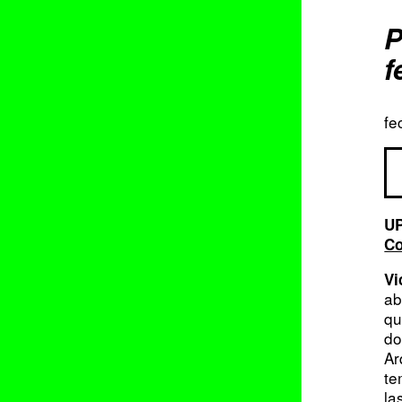
P
f
fe
UP
Co
Vi
ab
qu
do
Ar
te
la