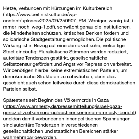
Hetze, verbunden mit Kürzungen im Kulturbereich
(https://www.berlinistkultur.de/wp-
content/uploads/2025/09/250907_PM_Weniger_wenig_ist_i
mmer_noch_weg-1.pdf), schwächt genau die Institutionen,
die Minderheiten schützen, kritisches Denken fördern und
solidarische Stadtgestaltung ermöglichen. Die politische
Wirkung ist in Bezug auf eine demokratische, vielseitige
Stadt eindeutig: Pluralistische Stimmen werden reduziert,
autoritäre Tendenzen gestärkt, gesellschaftliche
Selbstzensur gefördert und Angst vor Repression verbreitet.
Wir benötigen hierbei keine extremistischen Parteien, um
demokratische Strukturen zu schwächen, denn dies
geschieht auch schon teilweise durch diese demokratischen
Parteien selbst.
Spätestens seit Beginn des Völkermords in Gaza
(
https://www.amnesty.de/pressemitteilung/israel-gaza-
genozid-voelkermord-palaestinenser-innen-amnesty-bericht
)
und den damit verbundenen innenpolitischen Spannungen
sind autoritäre Tendenzen in verschiedenen
gesellschaftlichen und staatlichen Bereichen stärker
wahrnehmbar geworden.