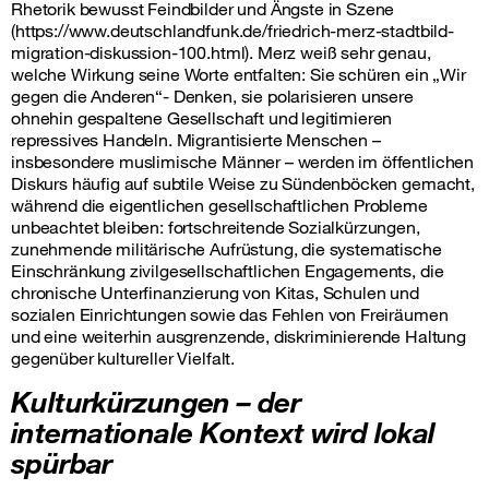
Rhetorik bewusst Feindbilder und Ängste in Szene
(https://www.deutschlandfunk.de/friedrich-merz-stadtbild-
migration-diskussion-100.html). Merz weiß sehr genau,
welche Wirkung seine Worte entfalten: Sie schüren ein „Wir
gegen die Anderen“- Denken, sie polarisieren unsere
ohnehin gespaltene Gesellschaft und legitimieren
repressives Handeln. Migrantisierte Menschen –
insbesondere muslimische Männer – werden im öffentlichen
Diskurs häufig auf subtile Weise zu Sündenböcken gemacht,
während die eigentlichen gesellschaftlichen Probleme
unbeachtet bleiben: fortschreitende Sozialkürzungen,
zunehmende militärische Aufrüstung, die systematische
Einschränkung zivilgesellschaftlichen Engagements, die
chronische Unterfinanzierung von Kitas, Schulen und
sozialen Einrichtungen sowie das Fehlen von Freiräumen
und eine weiterhin ausgrenzende, diskriminierende Haltung
gegenüber kultureller Vielfalt.
Kulturkürzungen – der
internationale Kontext wird lokal
spürbar