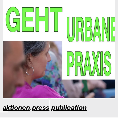
aktionen
press
publication
,
,