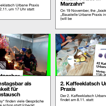
Marzahn“
eeklatsch Urbane Praxis
2.11. um 17 Uhr statt
On 19 November, the „boo
„Baustelle Urbane Praxis i
(will be
nstagsbar als
2. Kaffeeklatsch 
keit für
Praxis
ustausch
Der 2. Kaffeeklatsch Urban
findet am 8.11. statt
by“ finden viele Gespräche
 schon statt (checkt