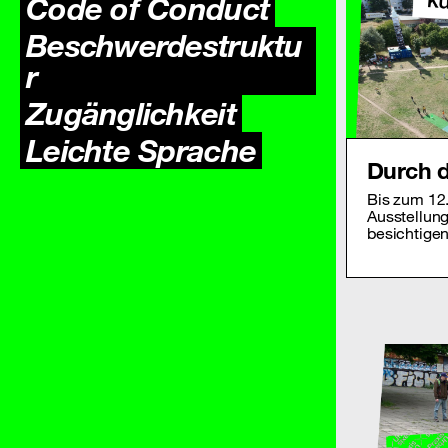
Code of Conduct
Beschwerdestruktu
r
Zugäng­lichkeit
Leichte Sprache
Durch d
Bis zum 12
Ausstellung
besichtige