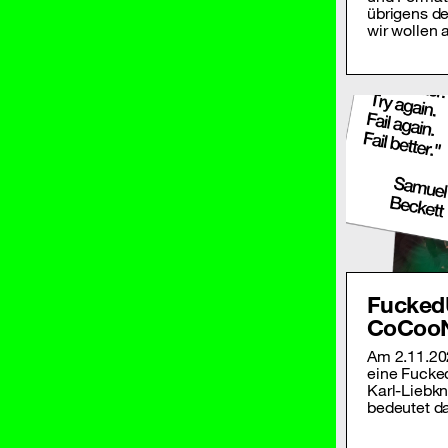
übrigens de
wir wollen 
Fucked
CoCoo
Am 2.11.20
eine Fucked
Karl-Liebkn
bedeutet da