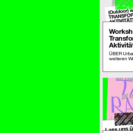
Worksh
Transfo
Aktivit
ÜBER Urban
weiteren W