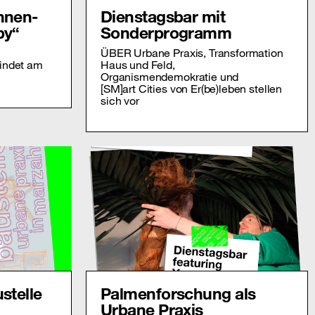
nnen-
Dienstagsbar mit
by“
Sonderprogramm
ÜBER Urbane Praxis, Transformation
indet am
Haus und Feld,
Organismendemokratie und
[SM]art Cities von Er(be)leben stellen
sich vor
stelle
Palmenforschung als
Urbane Praxis