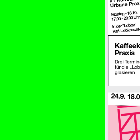
Kaffeek
Praxis
Drei Termi
für die „Lo
glasieren