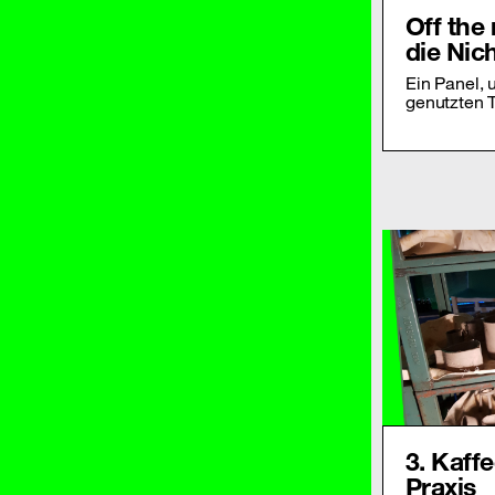
Off the
die Nic
Ein Panel, 
genutzten T
3. Kaff
Praxis