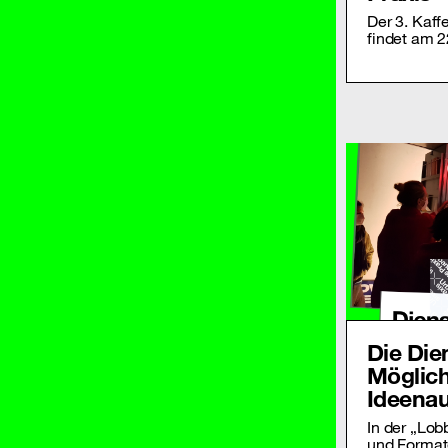
Der 3. Kaff
findet am 2
Die Die
Möglich
Ideena
In der „Lob
und Formate