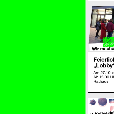
Feierli
„Lobby
Am 27.10. er
Ab 15.00 Uh
Rathaus